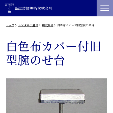
高津装飾美術株式会社
トップ
レンタル小道具
病院関係
白色布カバー付旧型腕のせ台
白色布カバー付旧
型腕のせ台