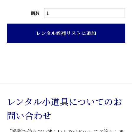
白
個数
色
布
レンタル候補リストに追加
カ
バ
ー
付
旧
型
腕
の
レンタル小道具についてのお
せ
問い合わせ
台
個
「撮影で使うアレ欲しいんだけど…」にお答えしま