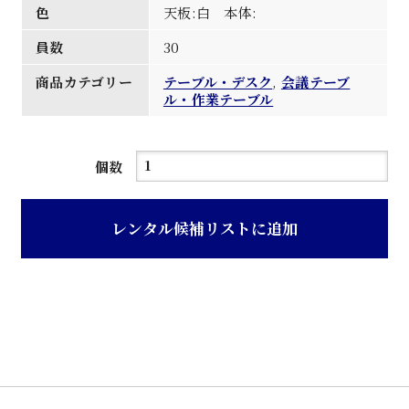
色
天板:白 本体:
員数
30
商品カテゴリー
テーブル・デスク
,
会議テーブ
ル・作業テーブル
白
個数
色
天
レンタル候補リストに追加
板
ア
ン
グ
ル
脚
会