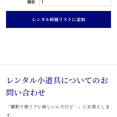
白
個数
色
ガ
レンタル候補リストに追加
ラ
ス
観
音
戸
重
ね
食
レンタル小道具についてのお
器
問い合わせ
棚
個
「撮影で使うアレ欲しいんだけど…」にお答えしま
す。