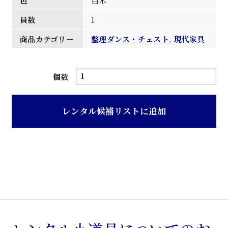
色
白木
員数
1
商品カテゴリー
整理ダンス・チェスト
,
現代家具
白
個数
木
製
レンタル候補リストに追加
三
段
引
出
モ
ダ
ン
チ