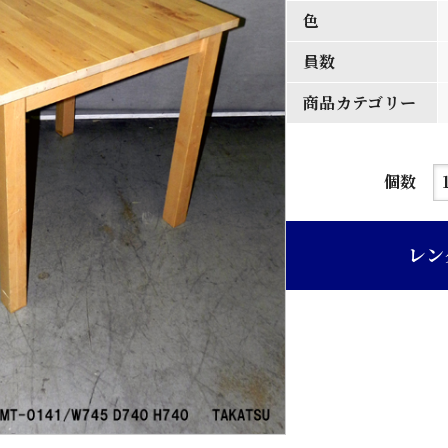
色
員数
商品カテゴリー
白
個数
木
材
レン
食
堂
卓
子
個