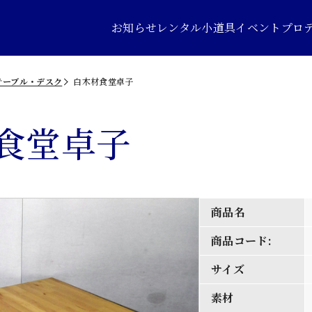
お知らせ
レンタル小道具
イベントプロ
テーブル・デスク
白木材食堂卓子
食堂卓子
商品名
商品コード:
サイズ
素材