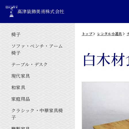
高津装飾美術株式会社
椅子
トップ
レンタル小道具
ソファ・ベンチ・アーム
白木材
椅子
テーブル・デスク
現代家具
和家具
家庭用品
クラシック・中華家具椅
子
籐製家具