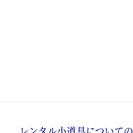
レ
ザ
ー
張
り
カ
ウ
ン
タ
ー
椅
子
個
レンタル小道具について