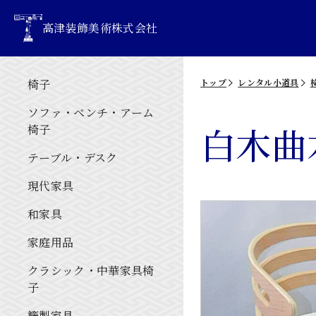
高津装飾美術株式会社
椅子
トップ
レンタル小道具
ソファ・ベンチ・アーム
白木曲
椅子
テーブル・デスク
現代家具
和家具
家庭用品
クラシック・中華家具椅
子
籐製家具