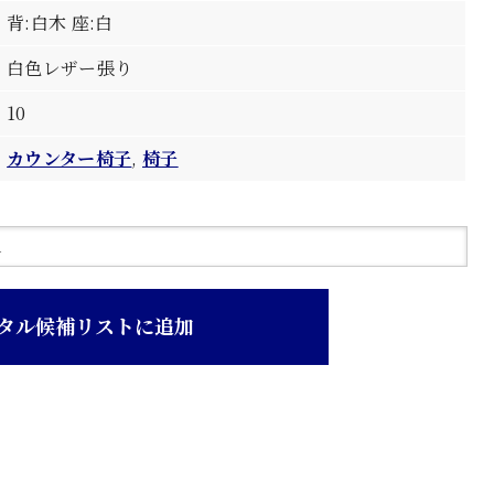
背:白木 座:白
白色レザー張り
10
カウンター椅子
,
椅子
タル候補リストに追加