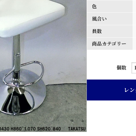
色
風合い
員数
商品カテゴリー
白
個数
木
曲
レン
木
合
板
白
色