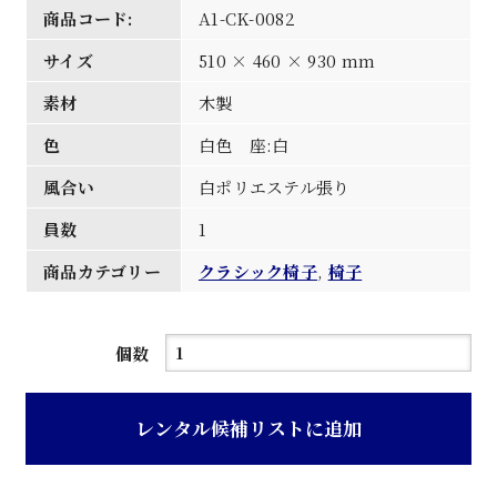
商品コード:
A1-CK-0082
サイズ
510 × 460 × 930 mm
素材
木製
色
白色 座:白
風合い
白ポリエステル張り
員数
1
商品カテゴリー
クラシック椅子
,
椅子
白
個数
二
本
レンタル候補リストに追加
格
子