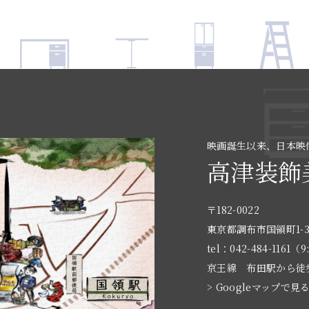
映画誕生以来、日本映
高津装飾
〒182-0022
東京都調布市国領町1-3
tel：042-484-1161（9
京王線 布田駅から徒
> Googleマップで見