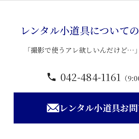
ラ
ッ
ク
レンタル小道具について
個
「撮影で使うアレ欲しいんだけど…
042-484-1161
（9:0
レンタル小道具お問