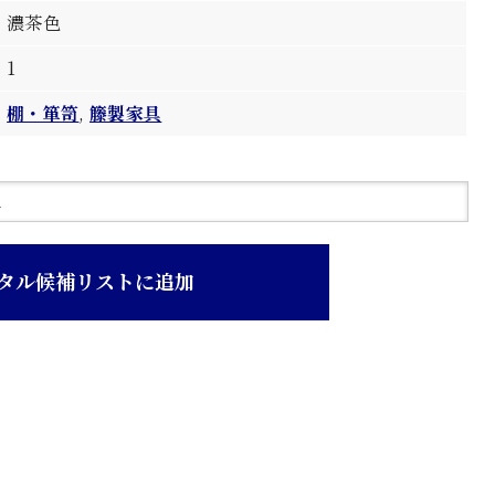
濃茶色
1
棚・箪笥
,
籐製家具
タル候補リストに追加