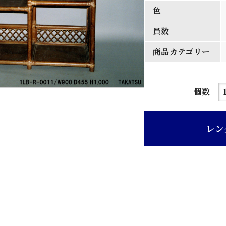
色
員数
商品カテゴリー
濃
個数
茶
色
レン
籐
製
リ
ビ
ン
グ