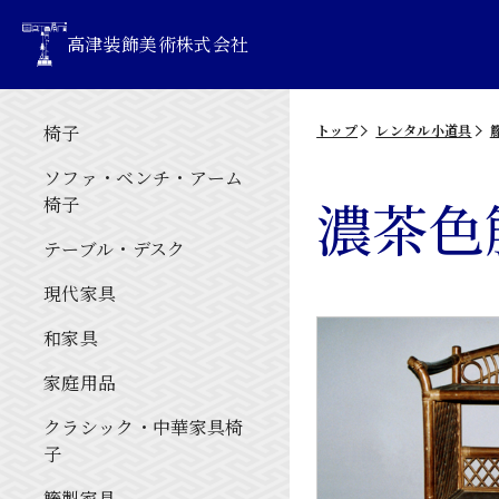
高津装飾美術株式会社
椅子
トップ
レンタル小道具
ソファ・ベンチ・アーム
濃茶色
椅子
テーブル・デスク
現代家具
和家具
家庭用品
クラシック・中華家具椅
子
籐製家具