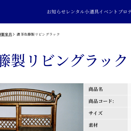
お知らせ
レンタル小道具
イベントプロ
籐製家具
濃茶色籐製リビングラック
籐製リビングラック
商品名
商品コード:
サイズ
素材