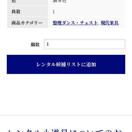
色
濃茶色
員数
1
商品カテゴリー
整理ダンス・チェスト
,
現代家具
濃
個数
茶
色
レンタル候補リストに追加
籐
籠
付
き
ロ
ー
チ
ェ