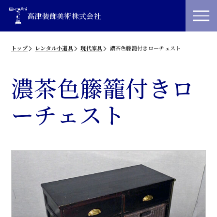
高津装飾美術株式会社
トップ
レンタル小道具
現代家具
濃茶色籐籠付きローチェスト
濃茶色籐籠付きロ
ーチェスト