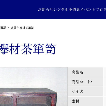
お知らせ
レンタル小道具
イベントプロ
茶箪笥
濃茶色欅材茶箪笥
欅材茶箪笥
商品名
商品コード:
サイズ
素材