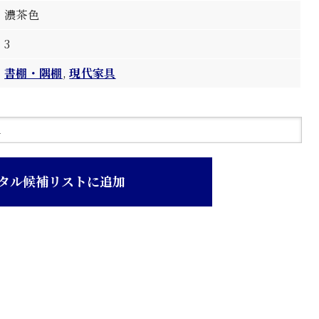
濃茶色
3
書棚・隅棚
,
現代家具
タル候補リストに追加