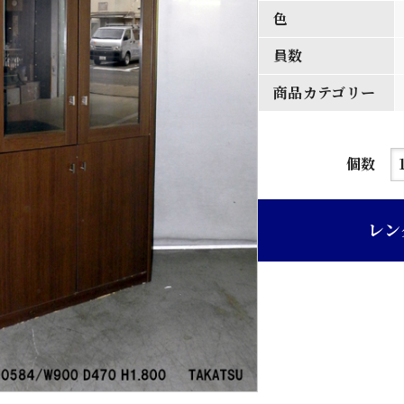
色
員数
商品カテゴリー
濃
個数
茶
色
レン
木
製
書
棚
個