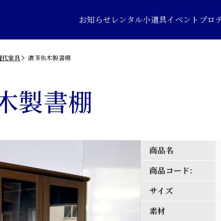
お知らせ
レンタル小道具
イベントプロ
現代家具
濃茶色木製書棚
木製書棚
商品名
商品コード:
サイズ
素材