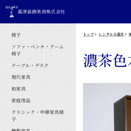
高津装飾美術株式会社
椅子
トップ
レンタル小道具
ソファ・ベンチ・アーム
濃茶色
椅子
テーブル・デスク
現代家具
和家具
家庭用品
クラシック・中華家具椅
子
籐製家具