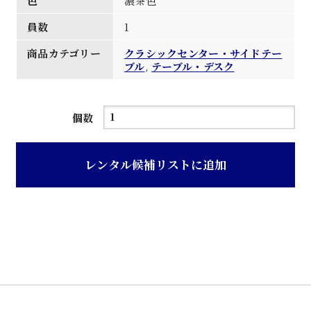
色
濃茶色
員数
1
商品カテゴリー
クラシックセンター・サイドテー
ブル
,
テーブル・デスク
濃
個数
茶
色
レンタル候補リストに追加
木
製
ク
ラ
シ
ッ
ク