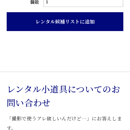
濃
個数
茶
色
レンタル候補リストに追加
木
目
ク
ラ
シ
ッ
ク
調
レンタル小道具についてのお
書
問い合わせ
棚
個
「撮影で使うアレ欲しいんだけど…」にお答えしま
す。