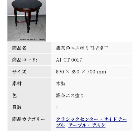
商品名
濃茶色ニス塗り円型卓子
商品コード:
A1-CT-0017
サイズ
890 × 890 × 700 mm
素材
木製
色
濃茶ニス塗り
員数
1
商品カテゴリー
クラシックセンター・サイドテー
ブル
,
テーブル・デスク