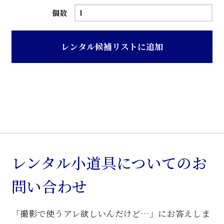
濃
個数
茶
色
レンタル候補リストに追加
ニ
ス
塗
り
円
型
卓
子
レンタル小道具についてのお
個
問い合わせ
「撮影で使うアレ欲しいんだけど…」にお答えしま