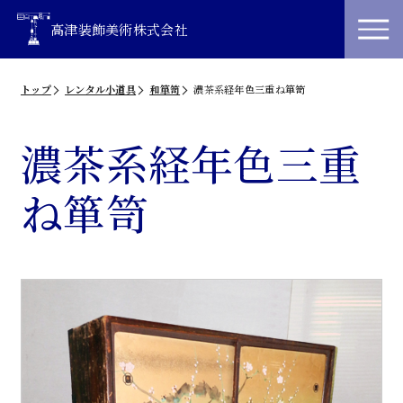
高津装飾美術株式会社
トップ
レンタル小道具
和箪笥
濃茶系経年色三重ね箪笥
濃茶系経年色三重
ね箪笥