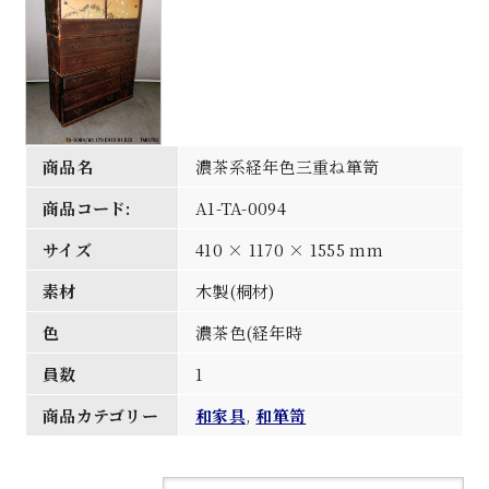
商品名
濃茶系経年色三重ね箪笥
商品コード:
A1-TA-0094
サイズ
410 × 1170 × 1555 mm
素材
木製(桐材)
色
濃茶色(経年時
員数
1
商品カテゴリー
和家具
,
和箪笥