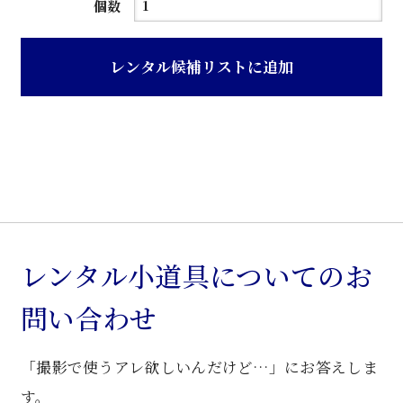
濃
個数
茶
系
レンタル候補リストに追加
経
年
色
三
重
ね
箪
笥
レンタル小道具についてのお
個
問い合わせ
「撮影で使うアレ欲しいんだけど…」にお答えしま
す。