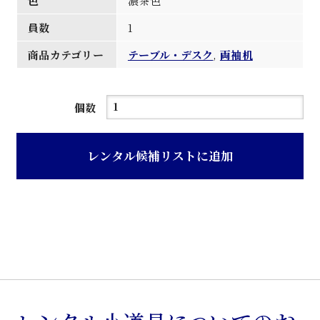
色
濃茶色
員数
1
商品カテゴリー
テーブル・デスク
,
両袖机
濃
個数
茶
天
レンタル候補リストに追加
板
縁
彫
刻
入
組
両
袖