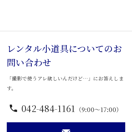
り
木
製
ク
ラ
シ
レンタル小道具についてのお
ッ
問い合わせ
ク
卓
「撮影で使うアレ欲しいんだけど…」にお答えしま
子
個
す。
042-484-1161
（9:00〜17:00）