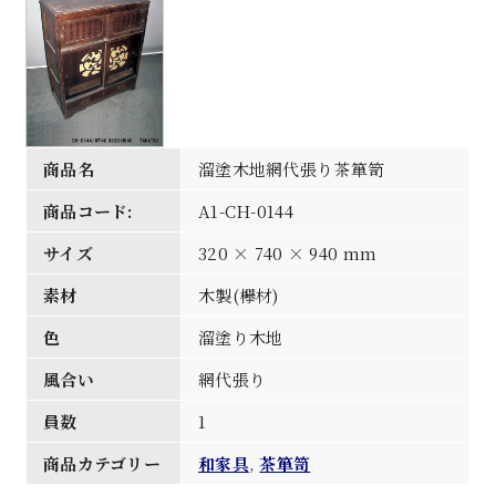
商品名
溜塗木地網代張り茶箪笥
商品コード:
A1-CH-0144
サイズ
320 × 740 × 940 mm
素材
木製(欅材)
色
溜塗り木地
風合い
網代張り
員数
1
商品カテゴリー
和家具
,
茶箪笥