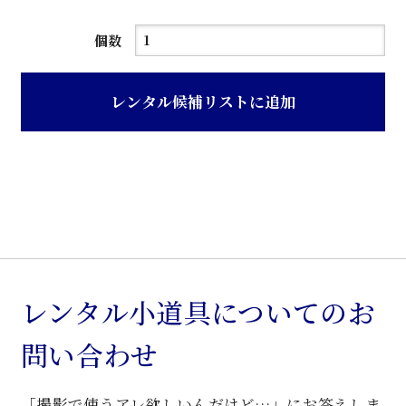
溜
個数
塗
木
レンタル候補リストに追加
地
網
代
張
り
茶
箪
笥
レンタル小道具についてのお
個
問い合わせ
「撮影で使うアレ欲しいんだけど…」にお答えしま