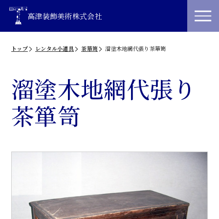
高津装飾美術株式会社
トップ
レンタル小道具
茶箪笥
溜塗木地網代張り茶箪笥
溜塗木地網代張り
茶箪笥