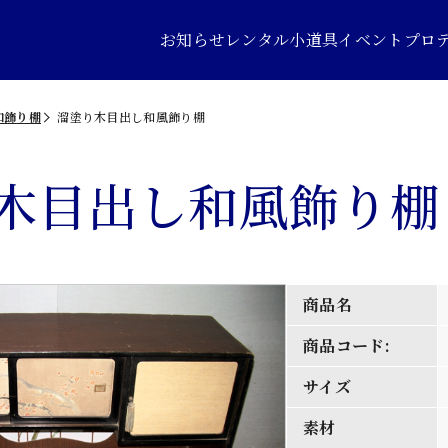
お知らせ
レンタル小道具
イベントプロ
和飾り棚
溜塗り木目出し和風飾り棚
木目出し和風飾り棚
商品名
商品コード:
サイズ
素材