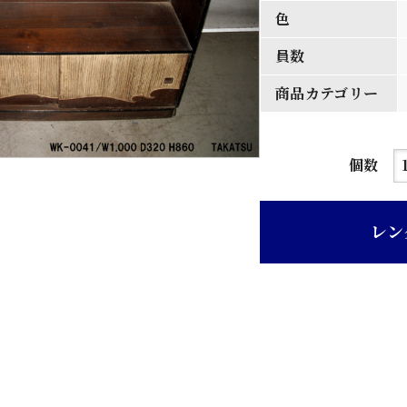
色
員数
商品カテゴリー
溜
個数
塗
り
レン
木
目
出
し
和
風