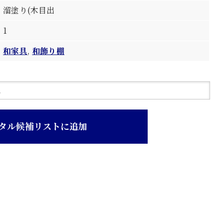
溜塗り(木目出
1
和家具
,
和飾り棚
タル候補リストに追加