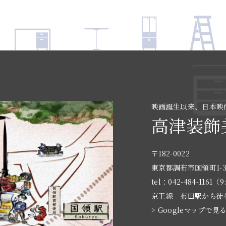
映画誕生以来、日本映
高津装飾
〒182-0022
東京都調布市国領町1-3
tel：042-484-1161（9
京王線 布田駅から徒
> Googleマップで見