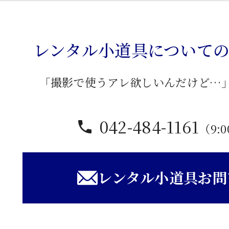
飾
り
棚
レンタル小道具について
個
「撮影で使うアレ欲しいんだけど…
042-484-1161
（9:0
レンタル小道具お問