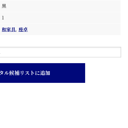
黒
1
和家具
,
座卓
タル候補リストに追加