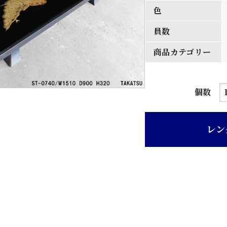
色
員数
商品カテゴリー
松
個数
蒔
絵
レン
塗
り
座
卓
個