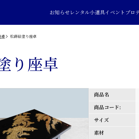
お知らせ
レンタル小道具
イベントプロ
座卓
松蒔絵塗り座卓
塗り座卓
商品名
商品コード:
サイズ
素材