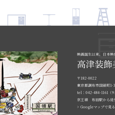
映画誕生以来、日本映
高津装飾
〒182-0022
東京都調布市国領町1-3
tel：042-484-1161（9
京王線 布田駅から徒
> Googleマップで見