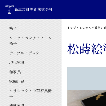
高津装飾美術株式会社
椅子
トップ
レンタル小道具
ソファ・ベンチ・アーム
松蒔絵
椅子
テーブル・デスク
現代家具
和家具
家庭用品
クラシック・中華家具椅
子
籐製家具