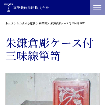
高津装飾美術株式会社
トップ
レンタル小道具
和箪笥
朱鎌倉彫ケース付三味線箪笥
朱鎌倉彫ケース付
三味線箪笥