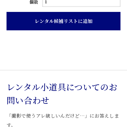
朱
個数
鎌
倉
レンタル候補リストに追加
彫
ケ
ー
ス
付
三
味
線
レンタル小道具についてのお
箪
問い合わせ
笥
個
「撮影で使うアレ欲しいんだけど…」にお答えしま
す。