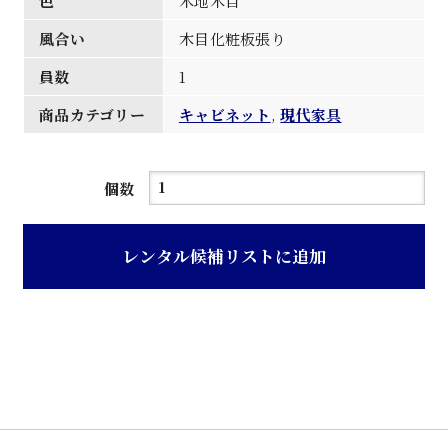
色
木地木目
風合い
木目化粧板張り
員数
1
商品カテゴリー
キャビネット
,
現代家具
木
個数
目
化
レンタル候補リストに追加
粧
板
張
り
サ
イ
ド