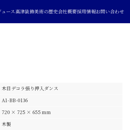
デュース
高津装飾美術の歴史
会社概要
採用情報
お問い合わせ
木目デコラ張り押入ダンス
A1-BB-0136
720 × 725 × 655 mm
木製