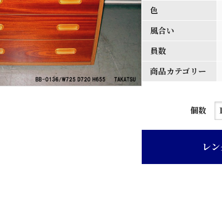
色
風合い
員数
商品カテゴリー
木
個数
目
デ
レン
コ
ラ
張
り
押