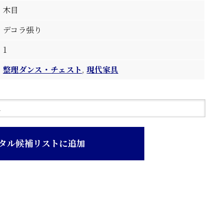
木目
デコラ張り
1
整理ダンス・チェスト
,
現代家具
タル候補リストに追加