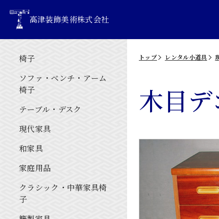
高津装飾美術株式会社
椅子
トップ
レンタル小道具
ソファ・ベンチ・アーム
木目デ
椅子
テーブル・デスク
現代家具
和家具
家庭用品
クラシック・中華家具椅
子
籐製家具