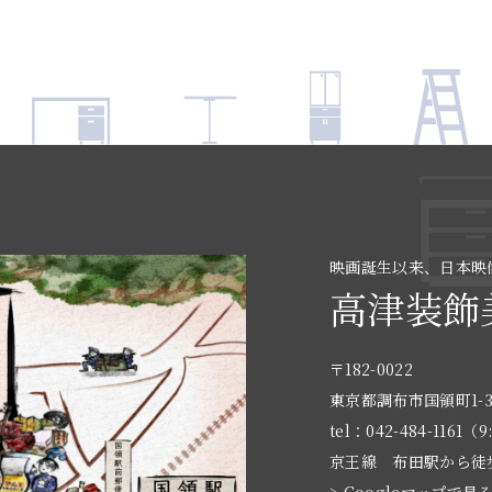
映画誕生以来、日本映
高津装飾
〒182-0022
東京都調布市国領町1-3
tel：042-484-1161（9
京王線 布田駅から徒
> Googleマップで見