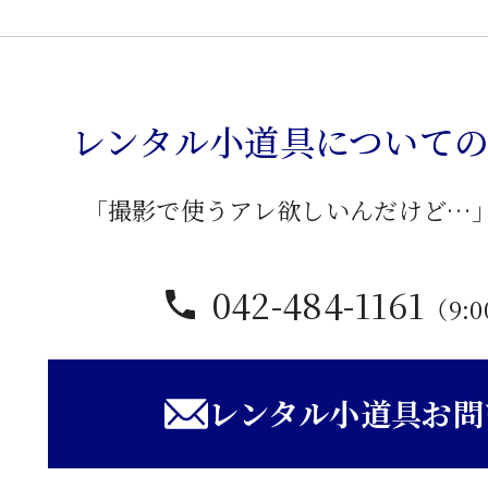
入
ダ
ン
レンタル小道具について
ス
個
「撮影で使うアレ欲しいんだけど…
042-484-1161
（9:0
レンタル小道具お問