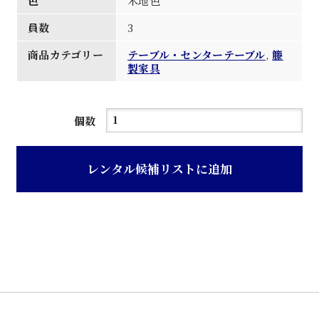
色
木地色
員数
3
商品カテゴリー
テーブル・センターテーブル
,
籐
製家具
木
個数
地
色
レンタル候補リストに追加
籐
製
サ
イ
ド
卓
子