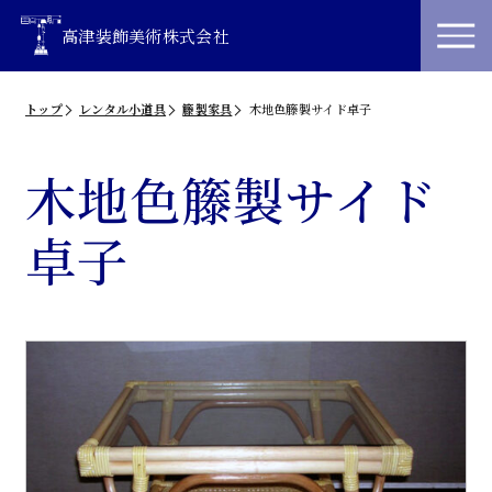
高津装飾美術株式会社
トップ
レンタル小道具
籐製家具
木地色籐製サイド卓子
木地色籐製サイド
卓子