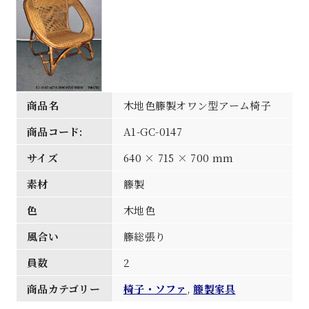
商品名
木地色籐製オワン型アーム椅子
商品コード:
A1-GC-0147
サイズ
640 × 715 × 700 mm
素材
籐製
色
木地色
風合い
籐総張り
員数
2
商品カテゴリー
椅子・ソファ
,
籐製家具