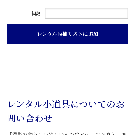
木
個数
地
色
レンタル候補リストに追加
籐
製
オ
ワ
ン
型
ア
ー
レンタル小道具についてのお
ム
問い合わせ
椅
子
「撮影で使うアレ欲しいんだけど…」にお答えしま
個