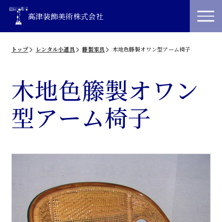
高津装飾美術株式会社
トップ
レンタル小道具
籐製家具
木地色籐製オワン型アーム椅子
木地色籐製オワン
型アーム椅子