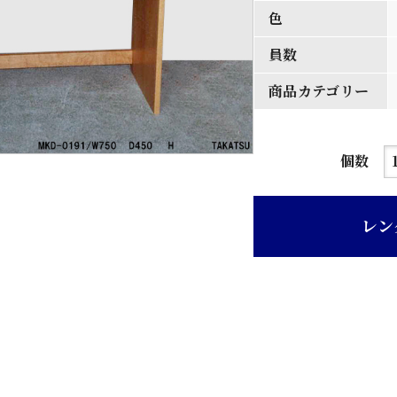
色
員数
商品カテゴリー
木
個数
地
色
レン
寄
木
天
板
ラ
イ