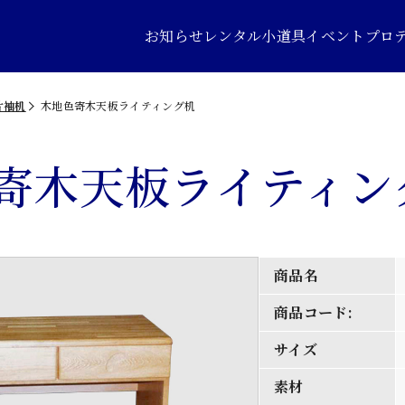
お知らせ
レンタル小道具
イベントプロ
片袖机
木地色寄木天板ライティング机
寄木天板ライティン
商品名
商品コード:
サイズ
素材