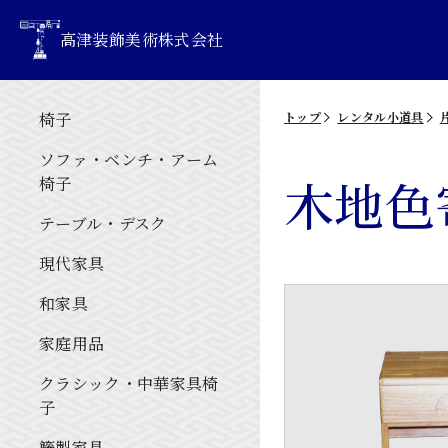
高津装飾美術株式会社
椅子
トップ
レンタル小道具
ソファ・ベンチ・アーム
木地色
椅子
テーブル・デスク
現代家具
和家具
家庭用品
クラシック・中華家具椅
子
籐製家具