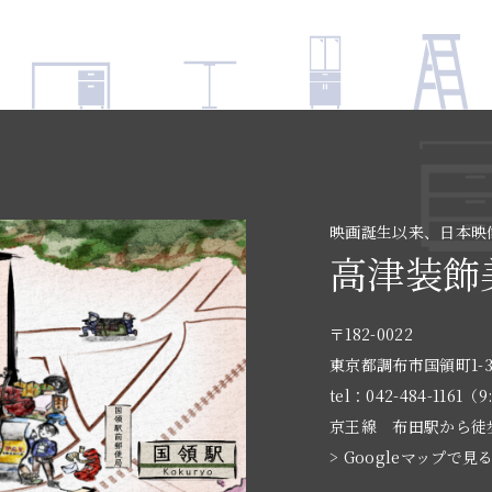
映画誕生以来、日本映
高津装飾
〒182-0022
東京都調布市国領町1-3
tel：042-484-1161（9
京王線 布田駅から徒
> Googleマップで見