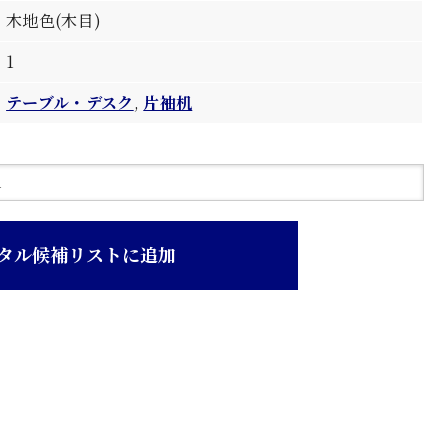
木地色(木目)
1
テーブル・デスク
,
片袖机
タル候補リストに追加