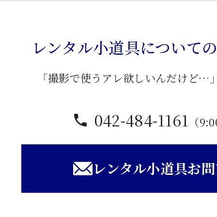
テ
ィ
ン
レンタル小道具について
グ
机
「撮影で使うアレ欲しいんだけど…
個
042-484-1161
（9:0
レンタル小道具お問