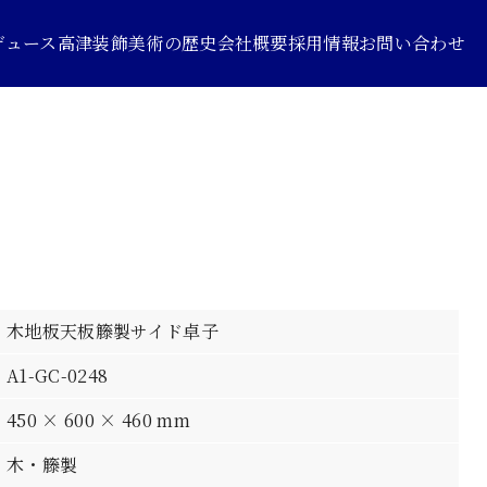
デュース
高津装飾美術の歴史
会社概要
採用情報
お問い合わせ
木地板天板籐製サイド卓子
A1-GC-0248
450 × 600 × 460 mm
木・籐製