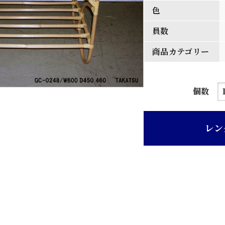
色
員数
商品カテゴリー
木
個数
地
板
レン
天
板
籐
製
サ
イ