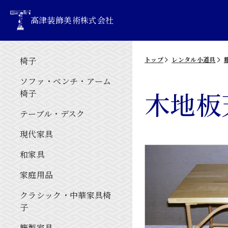
高津装飾美術株式会社
椅子
トップ
レンタル小道具
ソファ・ベンチ・アーム
木地板
椅子
テーブル・デスク
現代家具
和家具
家庭用品
クラシック・中華家具椅
子
籐製家具