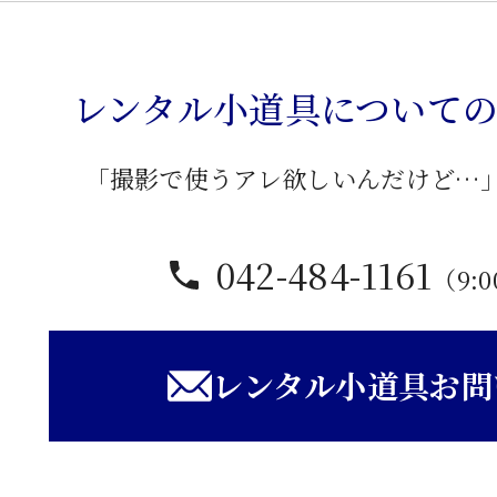
ド
卓
子
レンタル小道具について
個
「撮影で使うアレ欲しいんだけど…
042-484-1161
（9:0
レンタル小道具お問