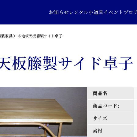
お知らせ
レンタル小道具
イベントプロ
籐製家具
木地板天板籐製サイド卓子
天板籐製サイド卓子
商品名
商品コード:
サイズ
素材