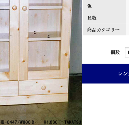
色
員数
商品カテゴリー
木
個数
地
パ
レン
イ
ン
材
ガ
ラ
ス