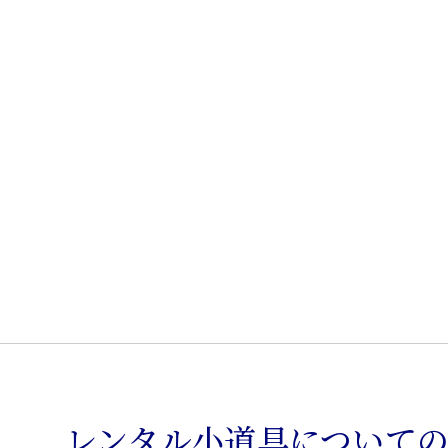
観
音
戸
本
箱
個
レンタル小道具について