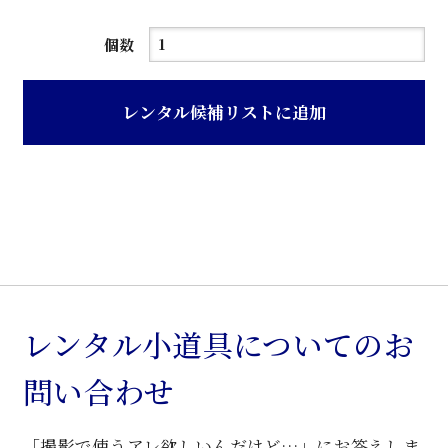
木
個数
地
ニ
レンタル候補リストに追加
ス
塗
籐
製
回
転
ア
ー
レンタル小道具についてのお
ム
問い合わせ
椅
子
「撮影で使うアレ欲しいんだけど…」にお答えしま
個