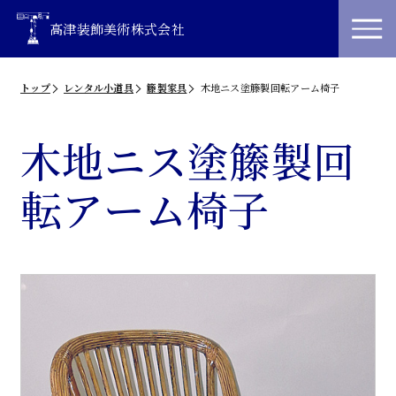
高津装飾美術株式会社
トップ
レンタル小道具
籐製家具
木地ニス塗籐製回転アーム椅子
木地ニス塗籐製回
転アーム椅子