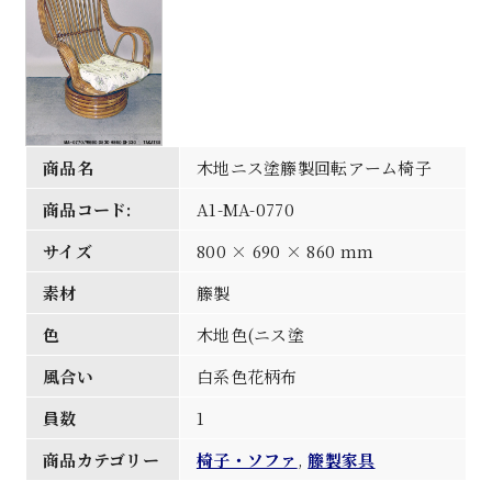
商品名
木地ニス塗籐製回転アーム椅子
商品コード:
A1-MA-0770
サイズ
800 × 690 × 860 mm
素材
籐製
色
木地色(ニス塗
風合い
白系色花柄布
員数
1
商品カテゴリー
椅子・ソファ
,
籐製家具