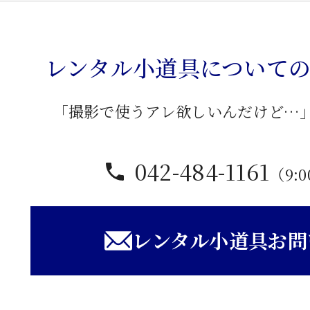
座
卓
個
レンタル小道具について
「撮影で使うアレ欲しいんだけど…
042-484-1161
（9:0
レンタル小道具お問