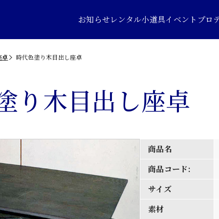
お知らせ
レンタル小道具
イベントプロ
座卓
時代色塗り木目出し座卓
塗り木目出し座卓
商品名
商品コード:
サイズ
素材