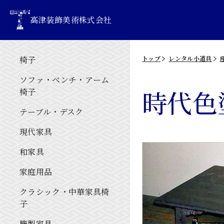
高津装飾美術株式会社
椅子
トップ
レンタル小道具
ソファ・ベンチ・アーム
時代色
椅子
テーブル・デスク
現代家具
和家具
家庭用品
クラシック・中華家具椅
子
籐製家具