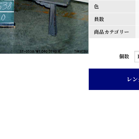
色
員数
商品カテゴリー
時
個数
代
色
レン
塗
り
木
目
出
し