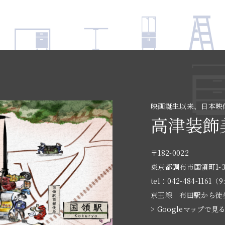
映画誕生以来、日本映
高津装飾
〒182-0022
東京都調布市国領町1-3
tel：042-484-1161（9
京王線 布田駅から徒
> Googleマップで見