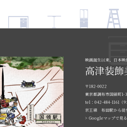
映画誕生以来、日本映
高津装飾
〒182-0022
東京都調布市国領町1-3
tel：042-484-1161（9
京王線 布田駅から徒
> Googleマップで見