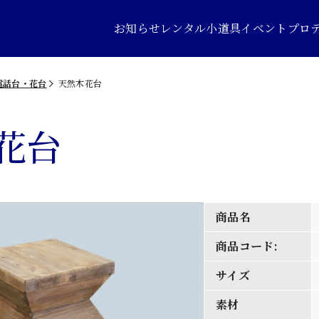
お知らせ
レンタル小道具
イベントプロ
電話台・花台
天然木花台
花台
商品名
商品コード:
サイズ
素材