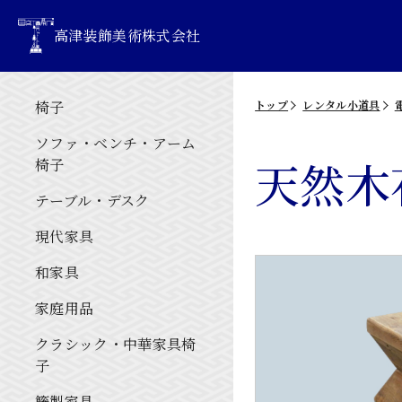
高津装飾美術株式会社
椅子
トップ
レンタル小道具
ソファ・ベンチ・アーム
天然木
椅子
テーブル・デスク
現代家具
和家具
家庭用品
クラシック・中華家具椅
子
籐製家具