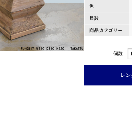
色
員数
商品カテゴリー
天
個数
然
木
レン
花
台
個