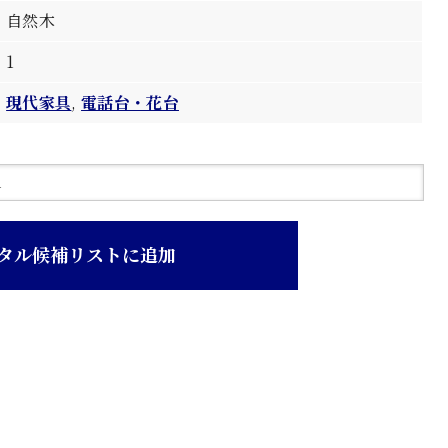
自然木
1
現代家具
,
電話台・花台
タル候補リストに追加