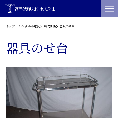
高津装飾美術株式会社
トップ
レンタル小道具
病院関係
器具のせ台
器具のせ台