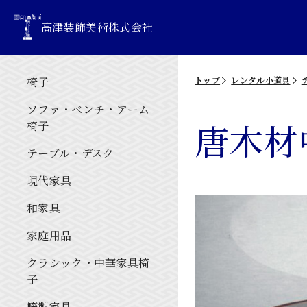
高津装飾美術株式会社
椅子
トップ
レンタル小道具
ソファ・ベンチ・アーム
唐木材
椅子
テーブル・デスク
現代家具
和家具
家庭用品
クラシック・中華家具椅
子
籐製家具