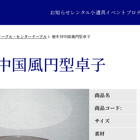
お知らせ
レンタル小道具
イベントプロ
テーブル・センターテーブル
唐木材中国風円型卓子
中国風円型卓子
商品名
商品コード:
サイズ
素材