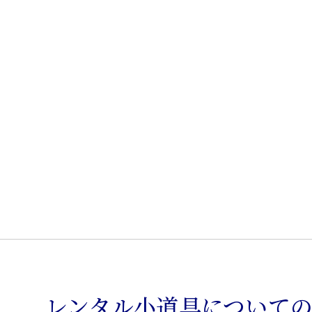
卓
子
個
レンタル小道具について