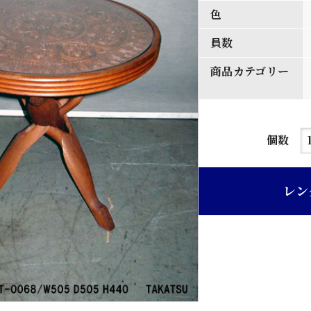
色
員数
商品カテゴリー
唐
個数
木
材
レン
中
国
風
円
型