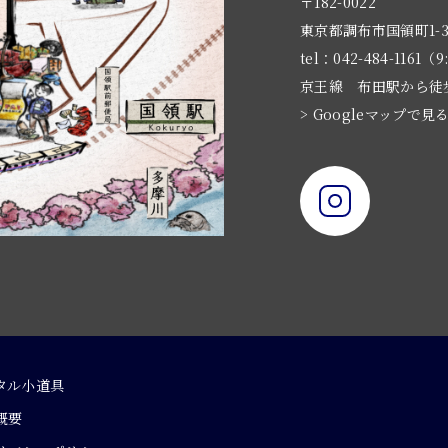
〒182-0022
東京都調布市国領町1-3
tel：042-484-1161（9
京王線 布田駅から徒
> Googleマップで見
タル小道具
概要