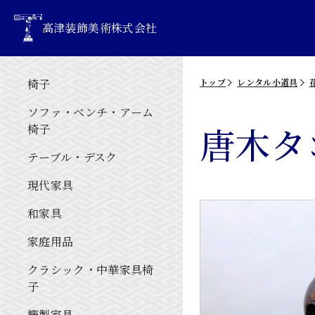
高津装飾美術株式会社
椅子
トップ
レンタル小道具
ソファ・ベンチ・アーム
唐木タ
椅子
テーブル・デスク
現代家具
和家具
家庭用品
クラシック・中華家具椅
子
籐製家具