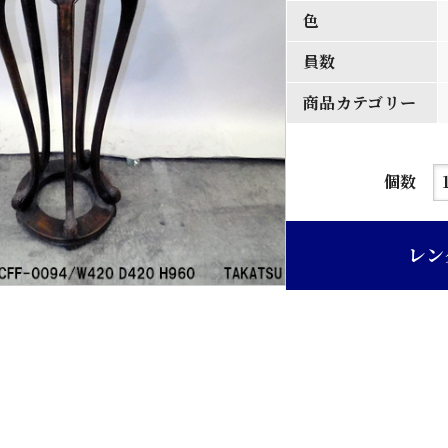
色
員数
商品カテゴリー
唐
個数
木
タ
レン
コ
脚
中
華
風
花