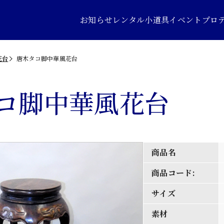
お知らせ
レンタル小道具
イベントプロ
花台
唐木タコ脚中華風花台
コ脚中華風花台
商品名
商品コード:
サイズ
素材