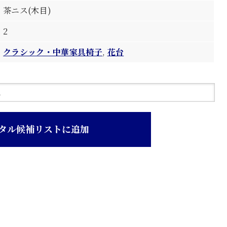
茶ニス(木目)
2
クラシック・中華家具椅子
,
花台
タル候補リストに追加