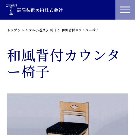
高津装飾美術株式会社
トップ
レンタル小道具
椅子
和風背付カウンター椅子
和風背付カウンタ
ー椅子