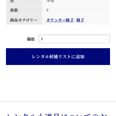
色
木地
員数
9
商品カテゴリー
カウンター椅子
,
椅子
和
個数
風
背
レンタル候補リストに追加
付
カ
ウ
ン
タ
ー
椅
子