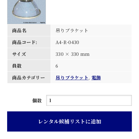
商品名
吊りブラケット
商品コード:
A4-R-0430
サイズ
330 × 330 mm
員数
6
商品カテゴリー
吊りブラケット
,
電飾
吊
個数
り
ブ
レンタル候補リストに追加
ラ
ケ