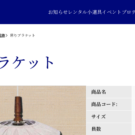
お知らせ
レンタル小道具
イベントプロ
電飾
吊りブラケット
ラケット
商品名
商品コード:
サイズ
員数