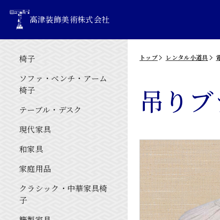
高津装飾美術株式会社
椅子
トップ
レンタル小道具
ソファ・ベンチ・アーム
吊りブ
椅子
テーブル・デスク
現代家具
和家具
家庭用品
クラシック・中華家具椅
子
籐製家具