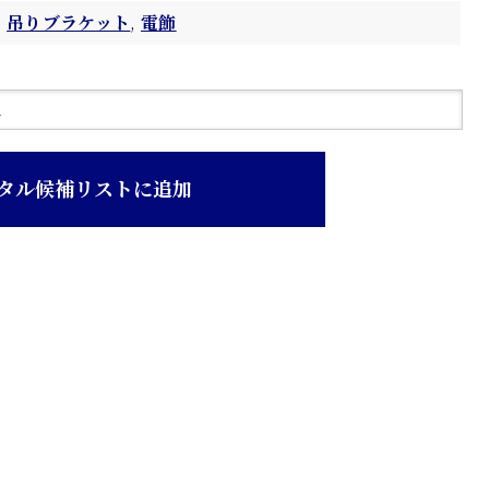
吊りブラケット
,
電飾
タル候補リストに追加