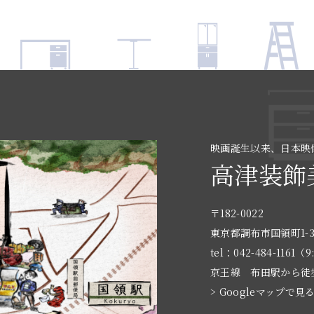
映画誕生以来、日本映
高津装飾
〒182-0022
東京都調布市国領町1-3
tel：042-484-1161（9
京王線 布田駅から徒
> Googleマップで見