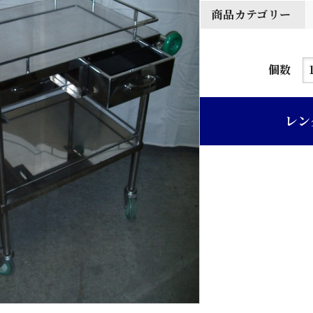
商品カテゴリー
医
個数
療
ワ
レン
ゴ
ン
個