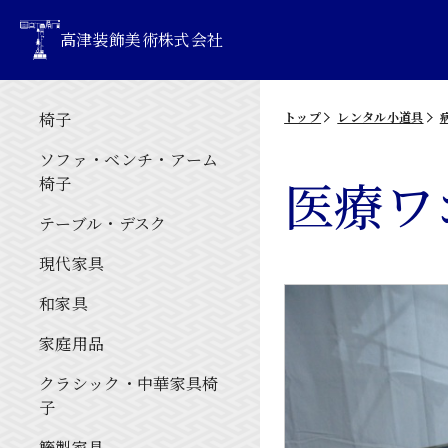
高津装飾美術株式会社
椅子
トップ
レンタル小道具
ソファ・ベンチ・アーム
医療ワ
椅子
テーブル・デスク
現代家具
和家具
家庭用品
クラシック・中華家具椅
子
籐製家具