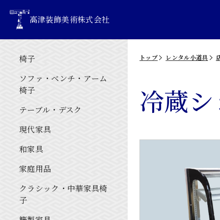
高津装飾美術株式会社
椅子
トップ
レンタル小道具
ソファ・ベンチ・アーム
冷蔵シ
椅子
テーブル・デスク
現代家具
和家具
家庭用品
クラシック・中華家具椅
子
籐製家具