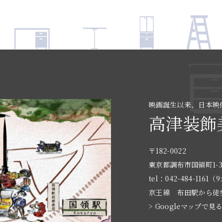
映画誕生以来、日本映
高津装飾
〒182-0022
東京都調布市国領町1-3
tel：042-484-1161（9
京王線 布田駅から徒
> Googleマップで見