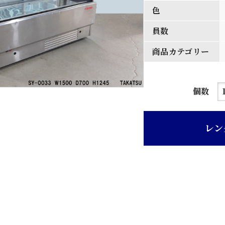
色
員数
商品カテゴリー
冷
個数
蔵
シ
レン
ョ
ー
ケ
ー
ス
個