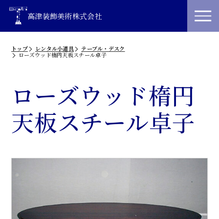
高津装飾美術株式会社
トップ
レンタル小道具
テーブル・デスク
ローズウッド楕円天板スチール卓子
ローズウッド楕円
天板スチール卓子