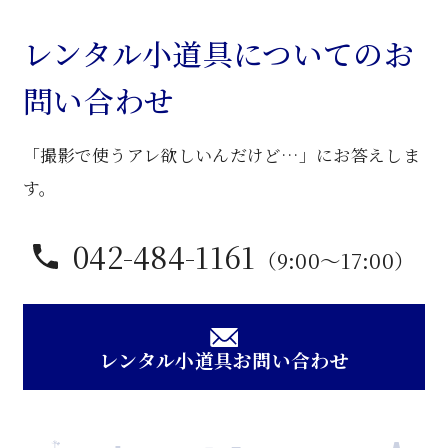
板
ス
レンタル小道具についてのお
チ
問い合わせ
ー
ル
「撮影で使うアレ欲しいんだけど…」にお答えしま
卓
子
す。
個
042-484-1161
（9:00〜17:00）
レンタル小道具お問い合わせ