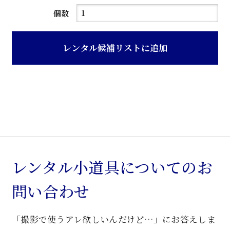
ラ
個数
イ
ト
レンタル候補リストに追加
グ
レ
ー
色
木
目
調
洋
レンタル小道具についてのお
服
問い合わせ
箪
笥
「撮影で使うアレ欲しいんだけど…」にお答えしま
個