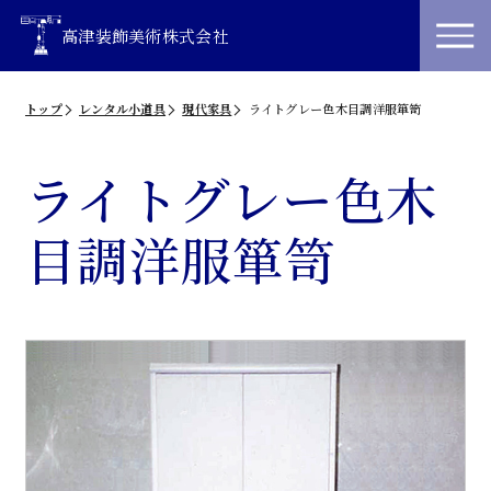
高津装飾美術株式会社
トップ
レンタル小道具
現代家具
ライトグレー色木目調洋服箪笥
ライトグレー色木
目調洋服箪笥