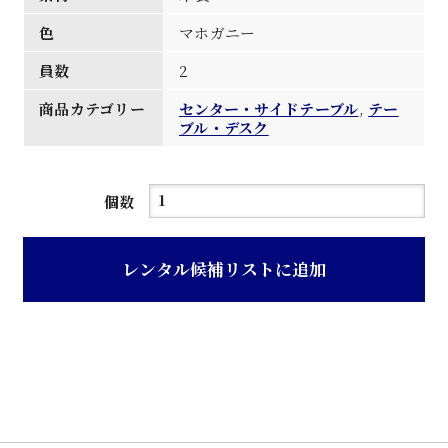
色
マホガニー
員数
2
商品カテゴリー
センター・サイドテーブル
,
テー
ブル・デスク
マ
個数
ホ
ガ
レンタル候補リストに追加
ニ
ー
色
木
製
セ