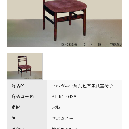
商品名
マホガニー煉瓦色布張食堂椅子
商品コード:
A1-KC-0439
素材
木製
色
マホガニー