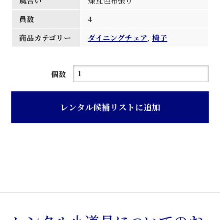
風合い
煉瓦色布張り
員数
4
商品カテゴリー
ダイニングチェア
,
椅子
マ
個数
ホ
ガ
レンタル候補リストに追加
ニ
ー
煉
瓦
色
布
張
食