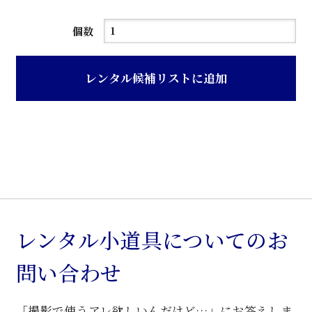
ベ
個数
ー
ジ
レンタル候補リストに追加
ュ
花
柄
布
張
ク
ラ
シ
レンタル小道具についてのお
ッ
問い合わせ
ク
椅
「撮影で使うアレ欲しいんだけど…」にお答えしま
子