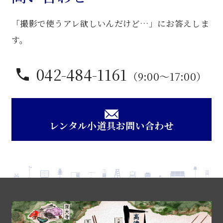
ス
「撮影で使うアレ欲しいんだけど…」にお答えしま
タ
ン
す。
ド
ミ
042-484-1161
（9:00〜17:00）
ラ
ー
個
レンタル小道具お問い合わせ