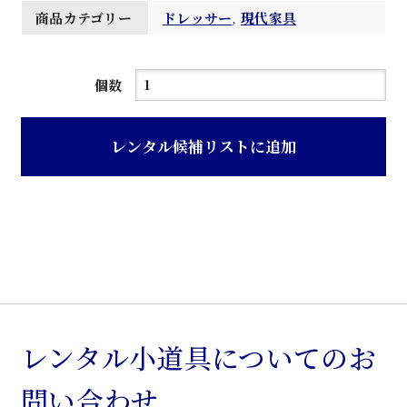
商品カテゴリー
ドレッサー
,
現代家具
ヘ
個数
ア
ー
レンタル候補リストに追加
ラ
イ
ン
ス
チ
ー
ル
楕
レンタル小道具についてのお
円
問い合わせ
型