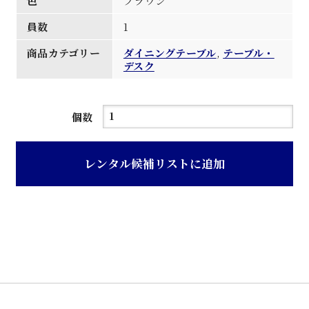
色
ブラウン
員数
1
商品カテゴリー
ダイニングテーブル
,
テーブル・
デスク
ブ
個数
ラ
ウ
レンタル候補リストに追加
ン
色
V
字
型
脚
食