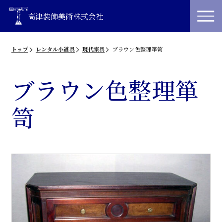
高津装飾美術株式会社
トップ
レンタル小道具
現代家具
ブラウン色整理箪笥
ブラウン色整理箪
笥