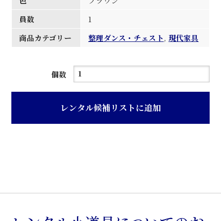
色
ブラウン
員数
1
商品カテゴリー
整理ダンス・チェスト
,
現代家具
ブ
個数
ラ
ウ
レンタル候補リストに追加
ン
色
整
理
箪
笥
個