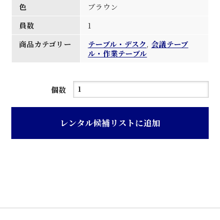
色
ブラウン
員数
1
商品カテゴリー
テーブル・デスク
,
会議テーブ
ル・作業テーブル
ブ
個数
ラ
ウ
レンタル候補リストに追加
ン
色
天
板
会
議
卓