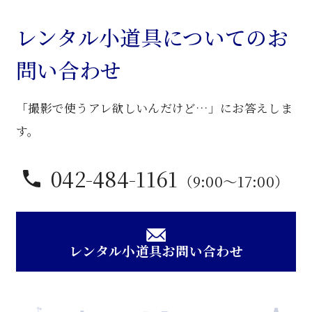
付
セ
レンタル小道具についてのお
ン
問い合わせ
タ
ー
「撮影で使うアレ欲しいんだけど…」にお答えしま
卓
子
す。
個
042-484-1161
（9:00〜17:00）
レンタル小道具お問い合わせ