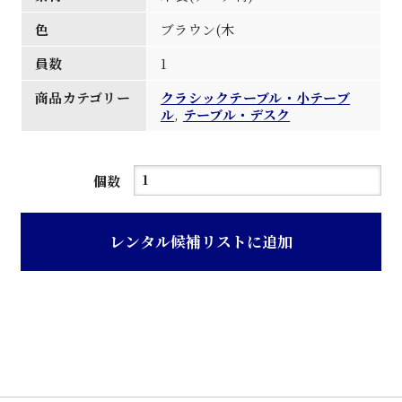
色
ブラウン(木
員数
1
商品カテゴリー
クラシックテーブル・小テーブ
ル
,
テーブル・デスク
ブ
個数
ラ
ウ
レンタル候補リストに追加
ン
色
サ
イ
ド
卓