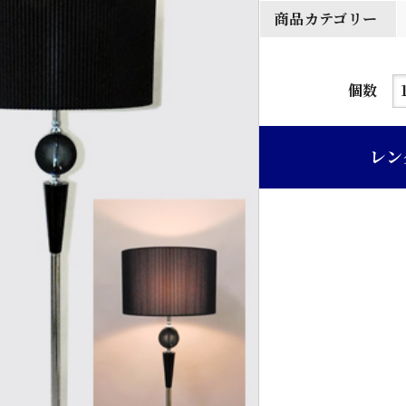
商品カテゴリー
フ
個数
ロ
ア
レン
ー
ス
タ
ン
ド
個