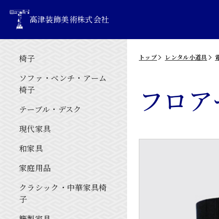
高津装飾美術株式会社
椅子
トップ
レンタル小道具
ソファ・ベンチ・アーム
フロア
椅子
テーブル・デスク
現代家具
和家具
家庭用品
クラシック・中華家具椅
子
籐製家具